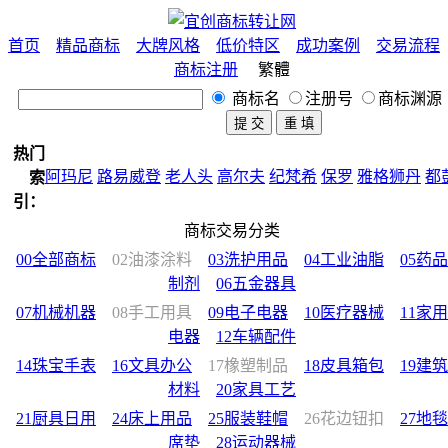
首页
精品商标
大牌风格
低价特区
成功案例
交易流程
商标注册
繁體
商标名
注册号
商标渊源
热门
路易威登
老人头
高尔夫
纪梵希
保罗
雅格狮丹
都彭
骆驼
索
尔卡丹
老爷车
范思哲
公牛
狐狸
鲨鱼
蜻蜓
宝马
袋鼠
爱
引：
企鹅
匡威
苹果
樱花
BOSS
彪马
鳄鱼
鹰
鹿
熊
马
羊
运动
商标交易分类
装
男装
童装
中国风
法国
意大利
美国
日本
西班牙
韩国
00全部商标
02油漆涂料
03洗护用品
04工业油脂
05药品
国
墨西哥
花化公子
公鸡
阿玛尼
制剂
06五金器具
07机械机器
08手工用具
09电子电器
10医疗器械
11家用
电器
12车辆配件
14珠宝手表
16文具办公
17橡塑制品
18皮具箱包
19建筑
材料
20家具工艺
21厨具日用
24床上用品
25服装鞋帽
26花边钮扣
27地毯
席垫
28运动器械