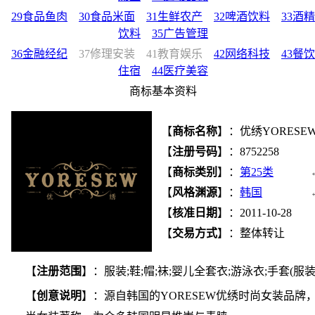
29食品鱼肉
30食品米面
31生鲜农产
32啤酒饮料
33酒精
饮料
35广告管理
36金融经纪
37修理安装
41教育娱乐
42网络科技
43餐饮
住宿
44医疗美容
商标基本资料
【
商标名称
】：优绣YORESE
【
注册号码
】：8752258
【
商标类别
】：
第25类
【
风格渊源
】：
韩国
【
核准日期
】：2011-10-28
【
交易方式
】：整体转让
【
注册范围
】：服装;鞋;帽;袜;婴儿全套衣;游泳衣;手套(服装
【
创意说明
】：源自韩国的YORESEW优绣时尚女装品牌