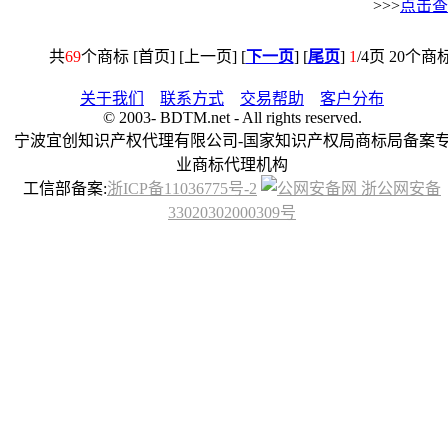
>>>
点击查
共
69
个商标 [首页] [上一页] [
下一页
] [
尾页
]
1
/4页 20个
关于我们
联系方式
交易帮助
客户分布
© 2003-
BDTM.net - All rights reserved.
宁波宜创知识产权代理有限公司-国家知识产权局商标局备案
业商标代理机构
工信部备案:
浙ICP备11036775号-2
浙公网安备
33020302000309号