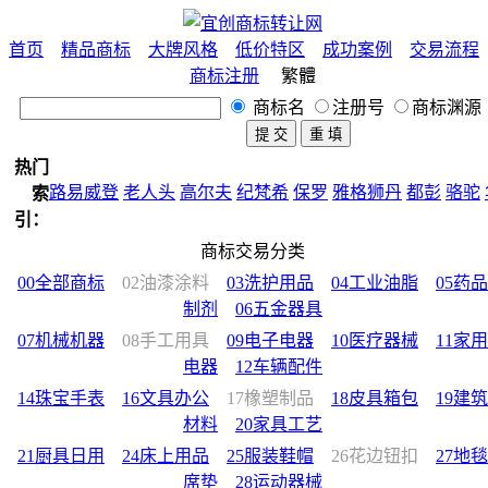
首页
精品商标
大牌风格
低价特区
成功案例
交易流程
商标注册
繁體
商标名
注册号
商标渊源
热门
路易威登
老人头
高尔夫
纪梵希
保罗
雅格狮丹
都彭
骆驼
索
尔卡丹
老爷车
范思哲
公牛
狐狸
鲨鱼
蜻蜓
宝马
袋鼠
爱
引：
企鹅
匡威
苹果
樱花
BOSS
彪马
鳄鱼
鹰
鹿
熊
马
羊
运动
商标交易分类
装
男装
童装
中国风
法国
意大利
美国
日本
西班牙
韩国
00全部商标
02油漆涂料
03洗护用品
04工业油脂
05药品
国
墨西哥
花化公子
公鸡
阿玛尼
制剂
06五金器具
07机械机器
08手工用具
09电子电器
10医疗器械
11家用
电器
12车辆配件
14珠宝手表
16文具办公
17橡塑制品
18皮具箱包
19建筑
材料
20家具工艺
21厨具日用
24床上用品
25服装鞋帽
26花边钮扣
27地毯
席垫
28运动器械