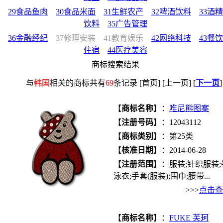
29食品鱼肉
30食品米面
31生鲜农产
32啤酒饮料
33酒精
饮料
35广告管理
36金融经纪
37修理安装
41教育娱乐
42网络科技
43餐饮
住宿
44医疗美容
商标搜索结果
与
韩国
相关的商标共有
69
条记录 [首页] [上一页] [
下一页
]
【
商标名称
】：
唯尼熊图案
【
注册号码
】：12043112
【
商标类别
】：第25类
【
核准日期
】：2014-06-28
【
注册范围
】：服装;针织服装;
泳衣;手套(服装);围巾;腰带...
>>>
点击查
【
商标名称
】：
FUKE 芙珂