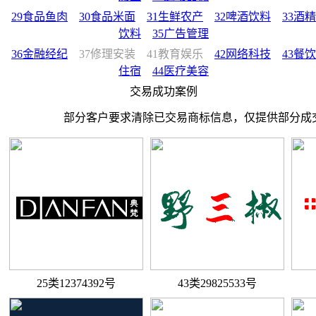
29食品鱼肉
30食品米面
31生鲜农产
32啤酒饮料
33酒精
饮料
35广告管理
36金融经纪
37修理安装
41教育娱乐
42网络科技
43餐饮
住宿
44医疗美容
交易成功案例
部分客户要求清除已交易商标信息，仅提供部分成
25类12374392号
43类29825533号