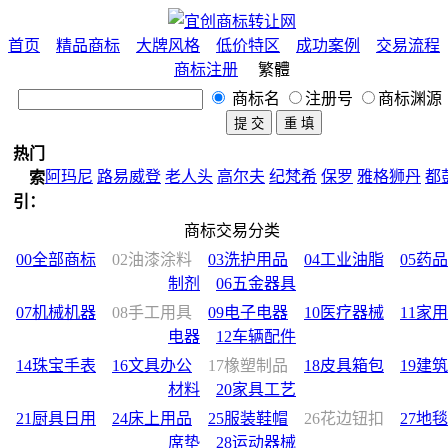
首页
精品商标
大牌风格
低价特区
成功案例
交易流程
商标注册
繁體
商标名
注册号
商标渊源
热门
阿玛尼
路易威登
老人头
高尔夫
纪梵希
保罗
雅格狮丹
都
索
天奴
皮尔卡丹
老爷车
范思哲
公牛
狐狸
鲨鱼
蜻蜓
宝马
引：
稻草人
企鹅
匡威
苹果
樱花
BOSS
彪马
鳄鱼
鹰
鹿
熊
马
商标交易分类
休闲
女装
男装
童装
中国风
法国
意大利
美国
日本
西班
00全部商标
02油漆涂料
03洗护用品
04工业油脂
05药品
英国
德国
墨西哥
花化公子
公鸡
制剂
06五金器具
07机械机器
08手工用具
09电子电器
10医疗器械
11家用
电器
12车辆配件
14珠宝手表
16文具办公
17橡塑制品
18皮具箱包
19建筑
材料
20家具工艺
21厨具日用
24床上用品
25服装鞋帽
26花边钮扣
27地毯
席垫
28运动器械