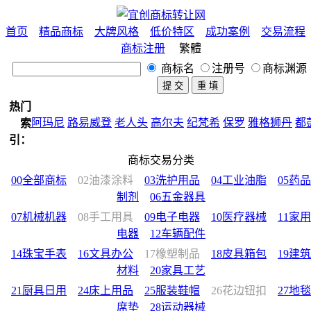
首页
精品商标
大牌风格
低价特区
成功案例
交易流程
商标注册
繁體
商标名
注册号
商标渊源
热门
阿玛尼
路易威登
老人头
高尔夫
纪梵希
保罗
雅格狮丹
都
索
天奴
皮尔卡丹
老爷车
范思哲
公牛
狐狸
鲨鱼
蜻蜓
宝马
引：
稻草人
企鹅
匡威
苹果
樱花
BOSS
彪马
鳄鱼
鹰
鹿
熊
马
商标交易分类
休闲
女装
男装
童装
中国风
法国
意大利
美国
日本
西班
00全部商标
02油漆涂料
03洗护用品
04工业油脂
05药品
英国
德国
墨西哥
花化公子
公鸡
制剂
06五金器具
07机械机器
08手工用具
09电子电器
10医疗器械
11家用
电器
12车辆配件
14珠宝手表
16文具办公
17橡塑制品
18皮具箱包
19建筑
材料
20家具工艺
21厨具日用
24床上用品
25服装鞋帽
26花边钮扣
27地毯
席垫
28运动器械