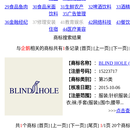
29食品鱼肉
30食品米面
31生鲜农产
32啤酒饮料
33酒精
饮料
35广告管理
36金融经纪
37修理安装
41教育娱乐
42网络科技
43餐饮
住宿
44医疗美容
商标搜索结果
与
企鹅
相关的商标共有
1
条记录 [首页] [上一页] [下一页]
【
商标名称
】：
BLIND HOLE 
【
注册号码
】：15223717
【
商标类别
】：第25类
【
核准日期
】：2015-10-06
【
注册范围
】：服装;针织服装;
衣;袜;手套(服装);围巾;腰带...
>>>
点击查
共
1
个商标 [首页] [上一页] [下一页] [尾页]
1
/1页 20个商