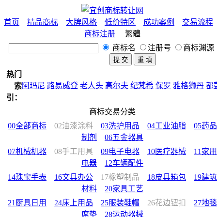
首页
精品商标
大牌风格
低价特区
成功案例
交易流程
商标注册
繁體
商标名
注册号
商标渊源
热门
阿玛尼
路易威登
老人头
高尔夫
纪梵希
保罗
雅格狮丹
都
索
天奴
皮尔卡丹
老爷车
范思哲
公牛
狐狸
鲨鱼
蜻蜓
宝马
引：
稻草人
企鹅
匡威
苹果
樱花
BOSS
彪马
鳄鱼
鹰
鹿
熊
马
商标交易分类
休闲
女装
男装
童装
中国风
法国
意大利
美国
日本
西班
00全部商标
02油漆涂料
03洗护用品
04工业油脂
05药品
英国
德国
墨西哥
花化公子
公鸡
制剂
06五金器具
07机械机器
08手工用具
09电子电器
10医疗器械
11家用
电器
12车辆配件
14珠宝手表
16文具办公
17橡塑制品
18皮具箱包
19建筑
材料
20家具工艺
21厨具日用
24床上用品
25服装鞋帽
26花边钮扣
27地毯
席垫
28运动器械