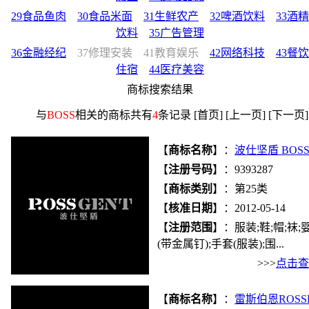
29食品鱼肉
30食品米面
31生鲜农产
32啤酒饮料
33酒精
饮料
35广告管理
36金融经纪
37修理安装
41教育娱乐
42网络科技
43餐饮
住宿
44医疗美容
商标搜索结果
与
BOSS
相关的商标共有
4
条记录 [首页] [上一页] [下一页]
【
商标名称
】：
波仕坚盾 BOSS
【
注册号码
】：9393287
【
商标类别
】：第25类
【
核准日期
】：2012-05-14
【
注册范围
】：服装;鞋;帽;袜
(带金属钉);手套(服装);围...
>>>
点击查
【
商标名称
】：
雷斯伯恩ROSS