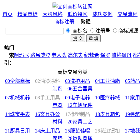
首页
精品商标
大牌风格
低价特区
成功案例
交易流程
商标注册
繁體
商标名
注册号
商标渊源
热门
路易威登
老人头
高尔夫
纪梵希
保罗
雅格狮丹
都彭
骆驼
索
尔卡丹
老爷车
范思哲
公牛
狐狸
鲨鱼
蜻蜓
宝马
袋鼠
爱
引：
企鹅
匡威
苹果
樱花
BOSS
彪马
鳄鱼
鹰
鹿
熊
马
羊
运动
商标交易分类
装
男装
童装
中国风
法国
意大利
美国
日本
西班牙
韩国
00全部商标
02油漆涂料
03洗护用品
04工业油脂
05药品
国
墨西哥
花化公子
公鸡
阿玛尼
制剂
06五金器具
07机械机器
08手工用具
09电子电器
10医疗器械
11家用
电器
12车辆配件
14珠宝手表
16文具办公
17橡塑制品
18皮具箱包
19建筑
材料
20家具工艺
21厨具日用
24床上用品
25服装鞋帽
26花边钮扣
27地毯
席垫
28运动器械