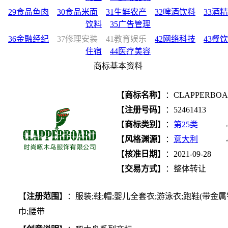
29食品鱼肉
30食品米面
31生鲜农产
32啤酒饮料
33酒精
饮料
35广告管理
36金融经纪
37修理安装
41教育娱乐
42网络科技
43餐饮
住宿
44医疗美容
商标基本资料
【
商标名称
】：CLAPPERBO
【
注册号码
】：52461413
【
商标类别
】：
第25类
【
风格渊源
】：
意大利
【
核准日期
】：2021-09-28
【
交易方式
】：整体转让
【
注册范围
】：服装;鞋;帽;婴儿全套衣;游泳衣;跑鞋(带金属钉
巾;腰带